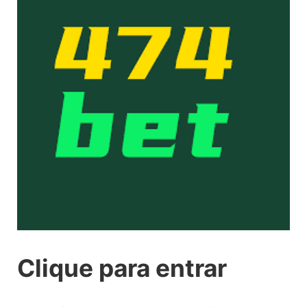
Clique para entrar