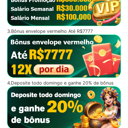
3.Bônus envelope vermelho Até R$7777
4.Deposite todo domingo e ganhe 20% de bônus