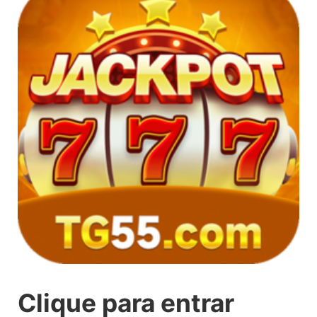
Clique para entrar