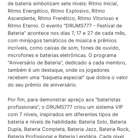
de bateria simbolizam sete níveis: Ritmo Inicial,
Ritmo Energético, Ritmo Explosivo, Ritmo
Ascendente, Ritmo Frenético, Ritmo Vitorioso e
Ritmo Eterno. O evento "DRUMS777 - Festival de
Bateria" acontece nos dias 7, 17 e 27 de cada mês,
com minijogos temáticos de música e prêmios
incríveis, como caixas de som, fones de ouvido,
microfones e baterias eletrônicas. O programa
"Aniversário de Bateria", dedicado a cada membro,
também é um destaque, onde os jogadores
recebem uma "baqueta especial" que dobra o valor
do seu prêmio de aniversário.
Por fim, para demonstrar apreço aos "bateristas
profissionais", o DRUMS777 criou um sistema VIP
com 7 níveis, inspirados em diferentes tipos de
bateria e níveis de habilidade: Bateria Solo, Bateria
Dupla, Bateria Completa, Bateria Jazz, Bateria Rock,
Bateria Profissional e Bateria Lendária. Cada nível