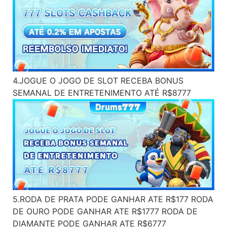
4.JOGUE O JOGO DE SLOT RECEBA BONUS
SEMANAL DE ENTRETENIMENTO ATÉ R$8777
5.RODA DE PRATA PODE GANHAR ATE R$177 RODA
DE OURO PODE GANHAR ATE R$1777 RODA DE
DIAMANTE PODE GANHAR ATE R$6777