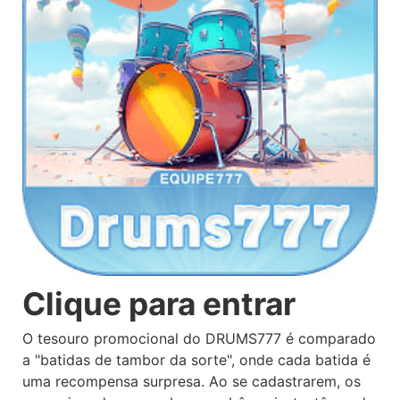
Clique para entrar
O tesouro promocional do DRUMS777 é comparado
a "batidas de tambor da sorte", onde cada batida é
uma recompensa surpresa. Ao se cadastrarem, os