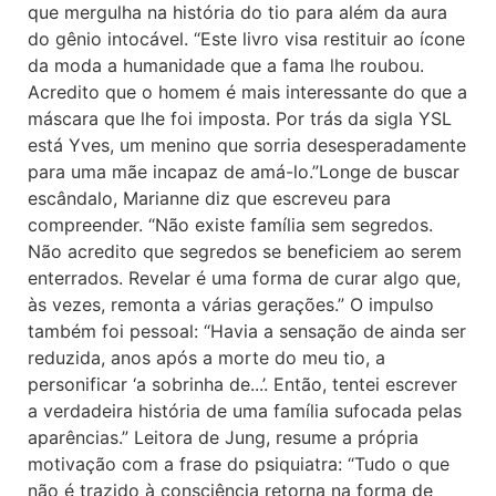
que mergulha na história do tio para além da aura
do gênio intocável. “Este livro visa restituir ao ícone
da moda a humanidade que a fama lhe roubou.
Acredito que o homem é mais interessante do que a
máscara que lhe foi imposta. Por trás da sigla YSL
está Yves, um menino que sorria desesperadamente
para uma mãe incapaz de amá-lo.”Longe de buscar
escândalo, Marianne diz que escreveu para
compreender. “Não existe família sem segredos.
Não acredito que segredos se beneficiem ao serem
enterrados. Revelar é uma forma de curar algo que,
às vezes, remonta a várias gerações.” O impulso
também foi pessoal: “Havia a sensação de ainda ser
reduzida, anos após a morte do meu tio, a
personificar ‘a sobrinha de...’. Então, tentei escrever
a verdadeira história de uma família sufocada pelas
aparências.” Leitora de Jung, resume a própria
motivação com a frase do psiquiatra: “Tudo o que
não é trazido à consciência retorna na forma de