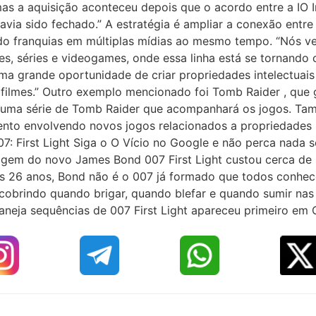
mas a aquisição aconteceu depois que o acordo entre a IO I
havia sido fechado.” A estratégia é ampliar a conexão entr
o franquias em múltiplas mídias ao mesmo tempo. “Nós v
s, séries e videogames, onde essa linha está se tornando 
ma grande oportunidade de criar propriedades intelectua
filmes.” Outro exemplo mencionado foi Tomb Raider , que ga
́ uma série de Tomb Raider que acompanhará os jogos. Ta
nto envolvendo novos jogos relacionados a propriedades i
07: First Light Siga o O Vício no Google e não perca nada 
origem do novo James Bond 007 First Light custou cerca de
s 26 anos, Bond não é o 007 já formado que todos conhe
scobrindo quando brigar, quando blefar e quando sumir nas
ja sequências de 007 First Light apareceu primeiro em O 