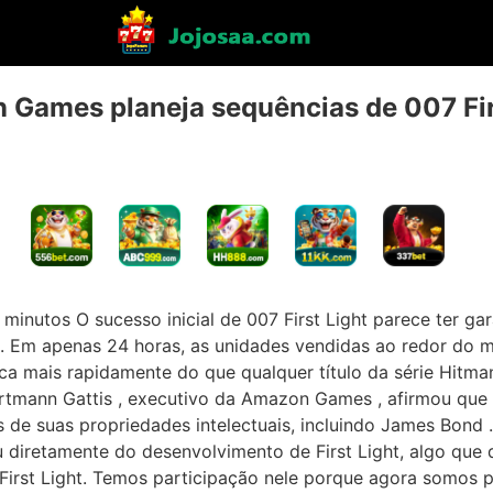
Games planeja sequências de 007 Fir
 minutos O sucesso inicial de 007 First Light parece ter ga
a. Em apenas 24 horas, as unidades vendidas ao redor do 
rca mais rapidamente do que qualquer título da série Hitm
artmann Gattis , executivo da Amazon Games , afirmou que a
s de suas propriedades intelectuais, incluindo James Bond 
u diretamente do desenvolvimento de First Light, algo qu
 First Light. Temos participação nele porque agora somos p