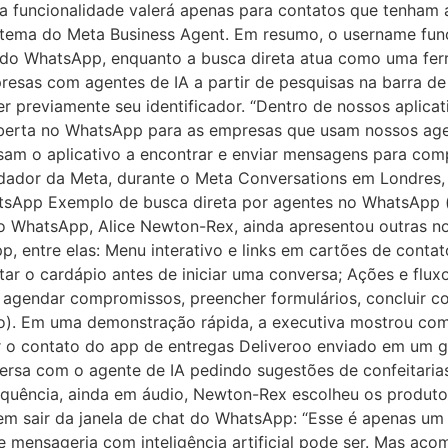
 funcionalidade valerá apenas para contatos que tenham a
ssistema do Meta Business Agent. Em resumo, o username fu
o do WhatsApp, enquanto a busca direta atua como uma fe
resas com agentes de IA a partir de pesquisas na barra de
 previamente seu identificador. “Dentro de nossos aplicat
berta no WhatsApp para as empresas que usam nossos age
usam o aplicativo a encontrar e enviar mensagens para com
ador da Meta, durante o Meta Conversations em Londres, 
tsApp Exemplo de busca direta por agentes no WhatsApp (di
o WhatsApp, Alice Newton-Rex, ainda apresentou outras nov
, entre elas: Menu interativo e links em cartões de conta
tar o cardápio antes de iniciar uma conversa; Ações e fl
 agendar compromissos, preencher formulários, concluir 
to). Em uma demonstração rápida, a executiva mostrou c
r o contato do app de entregas Deliveroo enviado em um 
versa com o agente de IA pedindo sugestões de confeitarias
quência, ainda em áudio, Newton-Rex escolheu os produto
m sair da janela de chat do WhatsApp: “Esse é apenas u
de mensageria com inteligência artificial pode ser. Mas a