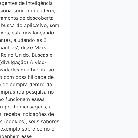
gentes de inteligência
nciona como um endereço
rramenta de descoberta
 busca do aplicativo, sem
ivos, estamos lançando
ntes, ajudando as 3
panhias”, disse Mark
Reino Unido. Buscas e
vulgação) A vice-
idades que facilitarão
to com possibilidade de
uxo de compra dentro da
compras (da pesquisa no
omo funcionam essas
grupo de mensagens, a
, recebe indicações de
s (cookies), seus sabores
m exemplo sobre como o
companhem esse