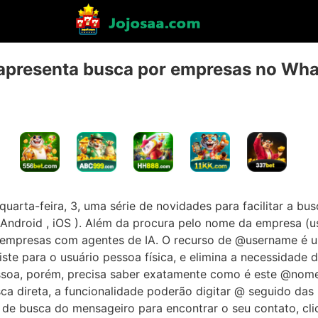
apresenta busca por empresas no Wh
arta-feira, 3, uma série de novidades para facilitar a bus
ndroid , iOS ). Além da procura pelo nome da empresa (us
 empresas com agentes de IA. O recurso de @username é um
te para o usuário pessoa física, e elimina a necessidade d
ssoa, porém, precisa saber exatamente como é este @nome
a direta, a funcionalidade poderão digitar @ seguido das
e busca do mensageiro para encontrar o seu contato, clica