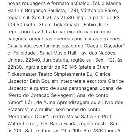
novas roupagens e formato acústico. Tokio Marine
Hall - r. Bragança Paulista, 1.281, Várzea de Baixo,
região sul. Sex. (12), às 21h30. Ingr.: a partir de R$
109,50 (setor 3) em Ticketmaster Fábio Jr. O
repertório traz hits da carreira do cantor, com
canções românticas queridas por muitas gerações.
Casais vão escutar músicas como "Caça e Caçador"
e "Felicidade". Suhai Music Hall - av. das Nações
Unidas, 22540, Jurubatuba, região sul. Sex. (12), às
22h30. Ingr.: a partir de R$ 145 (plateia 3) em
Ticketmaster Teatro Simplesmente Eu, Clarice
Lispector Beth Goulart interpreta a escritora Clarice
Lispector e quatro de suas personagens: Joana, de
"Perto do Coração Selvagem", Ana, do conto
"Amor", Lóri, de "Uma Aprendizagem ou o Livro dos
Prazeres", e a mulher sem nome do conto
"Perdoando Deus". Teatro Moise Safra - r. Prof.
Walter Lerner, 315, Barra Funda, região oeste. Sex.,
às 20h. Sáb. e dom., às 11h e 19h. Até 28/6. Ingr.: A