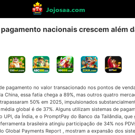
 pagamento nacionais crescem além da
s de pagamento no valor transacionado nos pontos de ven
Na China, essa fatia chega a 89%, mas outros quatro merca
– ultrapassaram 50% em 2025, impulsionados substancialmen
média global é de 37%. Alguns utilizam sistemas de paga
 UPI, da Índia, e o PromptPay do Banco da Tailândia, qu
 ferramenta brasileira atingiu participação de 34% nos PD
o do Global Payments Report , mostram a expansão dos si