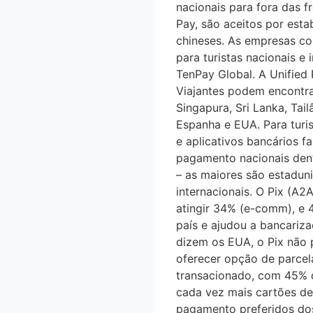
nacionais para fora das f
Pay, são aceitos por es
chineses. As empresas c
para turistas nacionais e
TenPay Global. A Unified 
Viajantes podem encontrar
Singapura, Sri Lanka, Tail
Espanha e EUA. Para turist
e aplicativos bancários 
pagamento nacionais dentr
– as maiores são estaduni
internacionais. O Pix (A
atingir 34% (e-comm), e 46
país e ajudou a bancariza
dizem os EUA, o Pix não p
oferecer opção de parc
transacionado, com 45% d
cada vez mais cartões de
pagamento preferidos dos