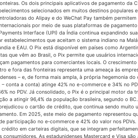
ronteiras. Os dois principais aplicativos de pagamento da 
tabelecimentos selecionados em muitos destinos populares 
ontroladoras do Alipay e do WeChat Pay também permitem
 internacionais por meio de suas plataformas de pagamento
Payments Interface (UPI) da Índia continua expandindo sua 
 estabelecimentos que aceitam o sistema indiano na Malás
ândia e EAU. O Pix está disponível em países como Argentin
as que vêm ao Brasil, o Pix permite que usuários internaci
façam pagamentos para comerciantes locais. O crescimento
o e fora das fronteiras representa uma ameaça às empresa
denses – e, de forma mais ampla, à própria hegemonia do do
2A – conta a conta) atinge 42% no e-commerce e 34% no PDV
% no PDV. Já consolidado, o Pix é o principal motor da tr
ção a atingir 96,4% da população brasileira, segundo o B
rejudicou o cartão de crédito, que continua sendo muito u
elamento. Em 2025, este meio de pagamento representou q
e participação no e-commerce e 42% do valor nos PDVs. O
 crédito em carteiras digitais, que se integram perfeitamen
 consumidores. As estadunidenses Mastercard e Visa são a