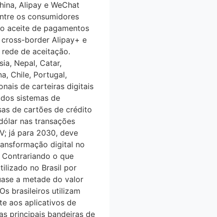
China, Alipay e WeChat
entre os consumidores
 o aceite de pagamentos
 cross-border Alipay+ e
rede de aceitação.
ia, Nepal, Catar,
a, Chile, Portugal,
onais de carteiras digitais
 dos sistemas de
s de cartões de crédito
́lar nas transações
; já para 2030, deve
ansformação digital no
C. Contrariando o que
tilizado no Brasil por
uase a metade do valor
s brasileiros utilizam
te aos aplicativos de
s principais bandeiras de