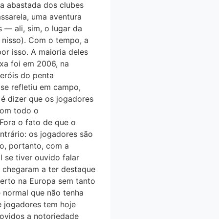
 vida abastada dos clubes
assarela, uma aventura
— ali, sim, o lugar da
o nisso). Com o tempo, a
por isso. A maioria deles
xa foi em 2006, na
eróis do penta
e se refletiu em campo,
 é dizer que os jogadores
com todo o
 Fora o fato de que o
trário: os jogadores são
̃o, portanto, com a
se tiver ouvido falar
̃o chegaram a ter destaque
certo na Europa sem tanto
́ normal que não tenha
 e jogadores tem hoje
movidos a notoriedade