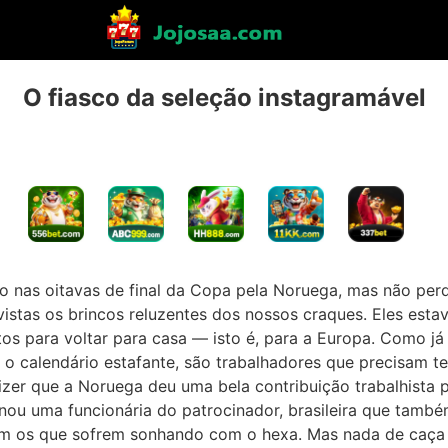
O fiasco da seleção instagramável
ado nas oitavas de final da Copa pela Noruega, mas não perd
vistas os brincos reluzentes dos nossos craques. Eles est
os para voltar para casa — isto é, para a Europa. Como ja
 calendário estafante, são trabalhadores que precisam ter
zer que a Noruega deu uma bela contribuição trabalhista p
ou uma funcionária do patrocinador, brasileira que também
aram os que sofrem sonhando com o hexa. Mas nada de caça 