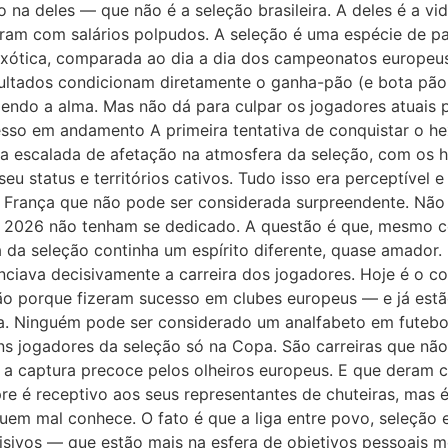
ão na deles — que não é a seleção brasileira. A deles é a
am com salários polpudos. A seleção é uma espécie de p
 exótica, comparada ao dia a dia dos campeonatos europeus 
sultados condicionam diretamente o ganha-pão (e bota pã
erdendo a alma. Mas não dá para culpar os jogadores atuais 
esso em andamento A primeira tentativa de conquistar o he
a escalada de afetação na atmosfera da seleção, com os h
u status e territórios cativos. Tudo isso era perceptível 
a França que não pode ser considerada surpreendente. Não
e 2026 não tenham se dedicado. A questão é que, mesmo 
 da seleção continha um espírito diferente, quase amador.
enciava decisivamente a carreira dos jogadores. Hoje é o con
̃o porque fizeram sucesso em clubes europeus — e já esta
. Ninguém pode ser considerado um analfabeto em futebol 
ns jogadores da seleção só na Copa. São carreiras que na
om a captura precoce pelos olheiros europeus. E que deram 
re é receptivo aos seus representantes de chuteiras, mas e
quem mal conhece. O fato é que a liga entre povo, seleção
cisivos — que estão mais na esfera de objetivos pessoais 