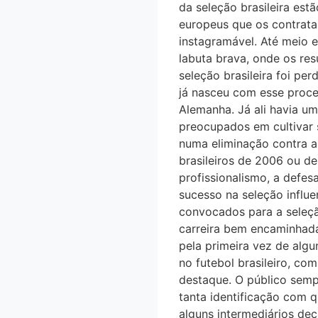
da seleção brasileira est
europeus que os contratar
instagramável. Até meio
labuta brava, onde os re
seleção brasileira foi p
já nasceu com esse proc
Alemanha. Já ali havia um
preocupados em cultivar se
numa eliminação contra 
brasileiros de 2006 ou d
profissionalismo, a defesa
sucesso na seleção influ
convocados para a seleça
carreira bem encaminhada
pela primeira vez de algu
no futebol brasileiro, c
destaque. O público semp
tanta identificação com 
alguns intermediários de