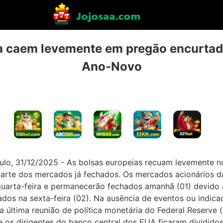
a caem levemente em pregão encurtado
Ano-Novo
ulo, 31/12/2025 - As bolsas europeias recuam levemente no
parte dos mercados já fechados. Os mercados acionários 
quarta-feira e permanecerão fechados amanhã (01) devido
ados na sexta-feira (02). Na ausência de eventos ou indicad
última reunião de política monetária do Federal Reserve
os dirigentes do banco central dos EUA ficaram divididos 