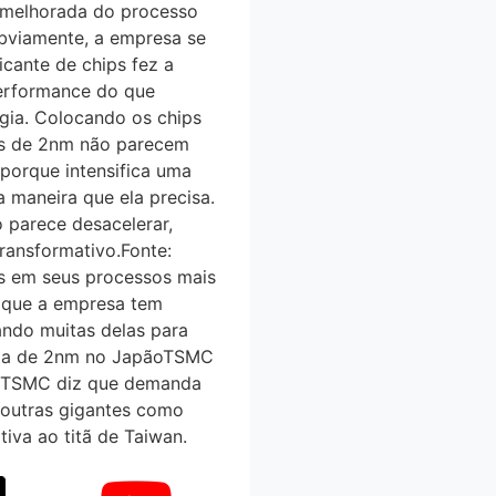
ia melhorada do processo
Obviamente, a empresa se
cante de chips fez a
erformance do que
gia. Colocando os chips
s de 2nm não parecem
 porque intensifica uma
 maneira que ela precisa.
o parece desacelerar,
ransformativo.Fonte:
os em seus processos mais
a que a empresa tem
tando muitas delas para
fia de 2nm no JapãoTSMC
OR]TSMC diz que demanda
, outras gigantes como
iva ao titã de Taiwan.