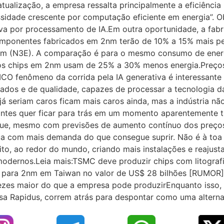
ualização, a empresa ressalta principalmente a eficiênc
sidade crescente por computação eficiente em energia”. 
iva por processamento de IA.Em outra oportunidade, a fabri
mponentes fabricados em 2nm terão de 10% a 15% mais p
m (N3E). A comparação é para o mesmo consumo de ener
s chips em 2nm usam de 25% a 30% menos energia.Preço
O fenômeno da corrida pela IA generativa é interessante
ados e de qualidade, capazes de processar a tecnologia da
́ seriam caros ficam mais caros ainda, mas a indústria nã
tes quer ficar para trás em um momento aparentemente t
 que, mesmo com previsões de aumento contínuo dos preç
a com mais demanda do que consegue suprir. Não é à to
to, ao redor do mundo, criando mais instalações e reajus
modernos.Leia mais:TSMC deve produzir chips com litogra
icas para 2nm em Taiwan no valor de US$ 28 bilhões [RUM
s vezes maior do que a empresa pode produzirEnquanto isso
sa Rapidus, correm atrás para despontar como uma alternat