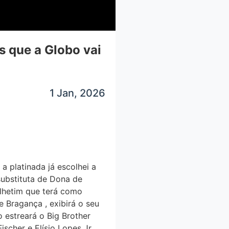
as que a Globo vai
1 Jan, 2026
 platinada já escolhei a
a substituta de Dona de
lhetim que terá como
Bragança , exibirá o seu
 estreará o Big Brother
scher e Elísio Lopes Jr .