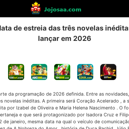
data de estreia das três novelas inédit
lançar em 2026
rte da programação de 2026 definida. Entre as novidades, a
ês novelas inéditas. A primeira será Coração Acelerado , 
ita por Izabel de Oliveira e Maria Helena Nascimento . O fo
rtaneja e que será protagonizado por Isadora Cruz e Filipe 
12 de janeiro, mesma data na qual o veículo de comunicação
vez de A Nobreza do Amor , história de Duca Rachid, Júlio Fi