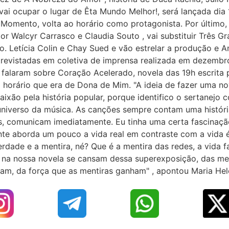
vai ocupar o lugar de Êta Mundo Melhor!, será lançada dia
 Momento, volta ao horário como protagonista. Por últim
or Walcyr Carrasco e Claudia Souto , vai substituir Três Gr
o. Letícia Colin e Chay Sued e vão estrelar a produção e
Entrevistadas em coletiva de imprensa realizada em dezembro
alaram sobre Coração Acelerado, novela das 19h escrita p
 horário que era de Dona de Mim. "A ideia de fazer uma no
ixão pela história popular, porque identifico o sertanejo
iverso da música. As canções sempre contam uma histór
s, comunicam imediatamente. Eu tinha uma certa fascinação 
nte aborda um pouco a vida real em contraste com a vida é
dade e a mentira, né? Que é a mentira das redes, a vida f
 na nossa novela se cansam dessa superexposição, das me
am, da força que as mentiras ganham" , apontou Maria Hel