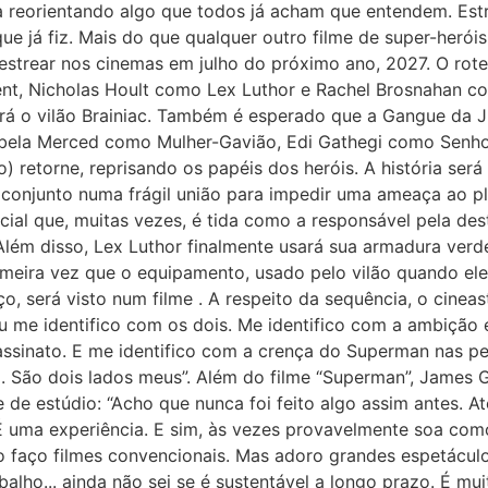
va reorientando algo que todos já acham que entendem. Est
ue já fiz. Mais do que qualquer outro filme de super-heróis 
trear nos cinemas em julho do próximo ano, 2027. O roteir
t, Nicholas Hoult como Lex Luthor e Rachel Brosnahan co
rá o vilão Brainiac. Também é esperado que a Gangue da Ju
bela Merced como Mulher-Gavião, Edi Gathegi como Senhor 
retorne, reprisando os papéis dos heróis. A história ser
conjunto numa frágil união para impedir uma ameaça ao p
ificial que, muitas vezes, é tida como a responsável pela de
o. Além disso, Lex Luthor finalmente usará sua armadura v
imeira vez que o equipamento, usado pelo vilão quando ele
̧o, será visto num filme . A respeito da sequência, o cine
Eu me identifico com os dois. Me identifico com a ambição
assinato. E me identifico com a crença do Superman nas p
 São dois lados meus”. Além do filme “Superman”, James
fe de estúdio: “Acho que nunca foi feito algo assim antes. A
É uma experiência. E sim, às vezes provavelmente soa co
 faço filmes convencionais. Mas adoro grandes espetáculos
balho... ainda não sei se é sustentável a longo prazo. É m