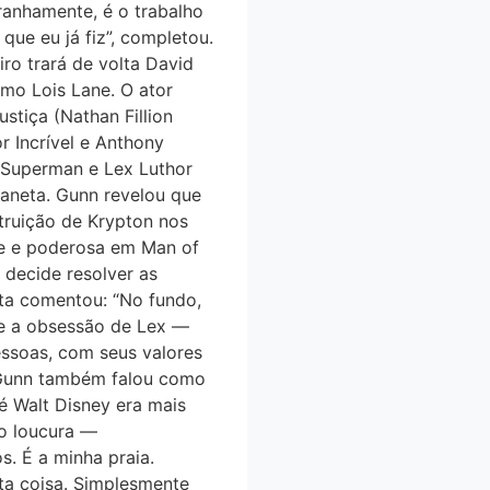
ranhamente, é o trabalho
que eu já fiz”, completou.
o trará de volta David
mo Lois Lane. O ator
stiça (Nathan Fillion
Incrível e Anthony
á Superman e Lex Luthor
laneta. Gunn revelou que
struição de Krypton nos
erde e poderosa em Man of
 decide resolver as
asta comentou: “No fundo,
 e a obsessão de Lex —
essoas, com seus valores
 Gunn também falou como
té Walt Disney era mais
mo loucura —
. É a minha praia.
uita coisa. Simplesmente