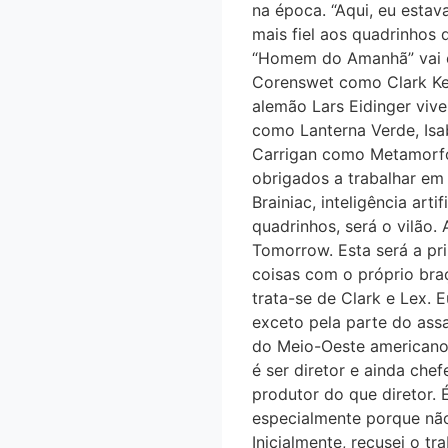
na época. “Aqui, eu esta
mais fiel aos quadrinhos q
“Homem do Amanhã” vai es
Corenswet como Clark Ken
alemão Lars Eidinger vive
como Lanterna Verde, Isa
Carrigan como Metamorfo) 
obrigados a trabalhar em 
Brainiac, inteligência art
quadrinhos, será o vilã
Tomorrow. Esta será a pr
coisas com o próprio brac
trata-se de Clark e Lex. 
exceto pela parte do ass
do Meio-Oeste americano.
é ser diretor e ainda che
produtor do que diretor. 
especialmente porque não
Inicialmente, recusei o tra