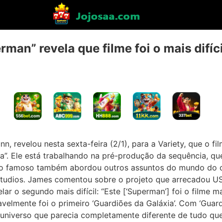
man” revela que filme foi o mais difíc
nn, revelou nesta sexta-feira (2/1), para a Variety, que o fi
eira”. Ele está trabalhando na pré-produção da sequência
, o famoso também abordou outros assuntos do mundo do c
 Studios. James comentou sobre o projeto que arrecadou US
lar o segundo mais difícil: “Este [‘Superman’] foi o filme mais 
avelmente foi o primeiro ‘Guardiões da Galáxia’. Com ‘Guardi
universo que parecia completamente diferente de tudo qu